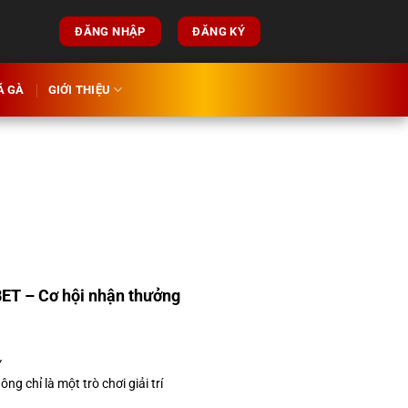
ĐĂNG NHẬP
ĐĂNG KÝ
Á GÀ
GIỚI THIỆU
BET – Cơ hội nhận thưởng
Y
g chỉ là một trò chơi giải trí