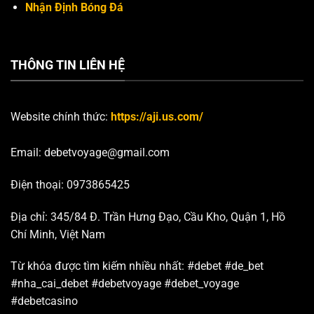
Nhận Định Bóng Đá
THÔNG TIN LIÊN HỆ
Website chính thức:
https://aji.us.com/
Email:
debetvoyage@gmail.com
Điện thoại: 0973865425
Địa chỉ: 345/84 Đ. Trần Hưng Đạo, Cầu Kho, Quận 1, Hồ
Chí Minh, Việt Nam
Từ khóa được tìm kiếm nhiều nhất:
#debet #de_bet
#nha_cai_debet #debetvoyage #debet_voyage
#debetcasino