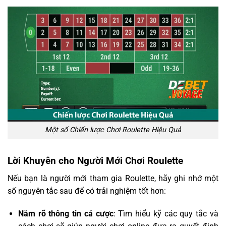
Một số Chiến lược Chơi Roulette Hiệu Quả
Lời Khuyên cho Người Mới Chơi Roulette
Nếu bạn là người mới tham gia Roulette, hãy ghi nhớ một
số nguyên tắc sau để có trải nghiệm tốt hơn:
Nắm rõ thông tin cá cược
: Tìm hiểu kỹ các quy tắc và