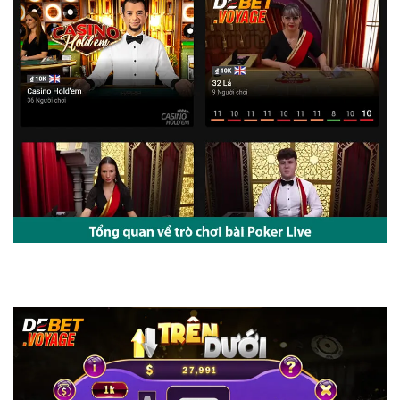
Hướng dẫn cách chơi Poker Live Debet chuẩn cho người mới bắt
đầu