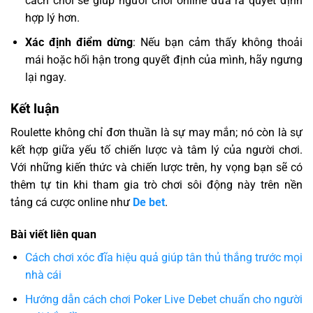
cách chơi sẽ giúp người chơi online đưa ra quyết định
hợp lý hơn.
Xác định điểm dừng
: Nếu bạn cảm thấy không thoải
mái hoặc hối hận trong quyết định của mình, hãy ngưng
lại ngay.
Kết luận
Roulette không chỉ đơn thuần là sự may mắn; nó còn là sự
kết hợp giữa yếu tố chiến lược và tâm lý của người chơi.
Với những kiến thức và chiến lược trên, hy vọng bạn sẽ có
thêm tự tin khi tham gia trò chơi sôi động này trên nền
tảng cá cược online như
De bet
.
Bài viết liên quan
Cách chơi xóc đĩa hiệu quả giúp tân thủ thắng trước mọi
nhà cái
Hướng dẫn cách chơi Poker Live Debet chuẩn cho người