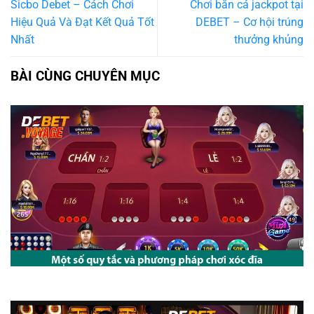
Sicbo Debet – Cách Chơi
Chơi bắn cá jackpot tại
Hiệu Quả Và Đạt Kết Quả Tốt
DEBET – Cơ hội trúng
Nhất
thưởng khủng
BÀI CÙNG CHUYÊN MỤC
Cách chơi xóc đĩa hiệu quả giúp tân thủ thắng trước mọi nhà cái