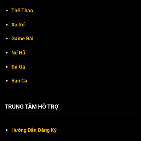
Thể Thao
Xổ Số
Game Bài
Nổ Hũ
Đá Gà
Bắn Cá
TRUNG TÂM HỖ TRỢ
Hướng Dẫn Đăng Ký