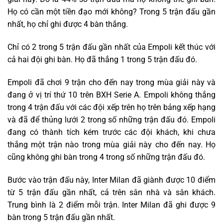
Họ có cần một tiền đạo mới không? Trong 5 trận đấu gần
nhất, họ chỉ ghi được 4 bàn thắng.
Chỉ có 2 trong 5 trận đấu gần nhất của Empoli kết thúc với
cả hai đội ghi bàn. Họ đã thắng 1 trong 5 trận đấu đó.
Empoli đã chơi 9 trận cho đến nay trong mùa giải này và
đang ở vị trí thứ 10 trên BXH Serie A. Empoli không thắng
trong 4 trận đấu với các đội xếp trên họ trên bảng xếp hạng
và đã để thủng lưới 2 trong số những trận đấu đó. Empoli
đang có thành tích kém trước các đội khách, khi chưa
thắng một trận nào trong mùa giải này cho đến nay. Họ
cũng không ghi bàn trong 4 trong số những trận đấu đó.
Bước vào trận đấu này, Inter Milan đã giành được 10 điểm
từ 5 trận đấu gần nhất, cả trên sân nhà và sân khách.
Trung bình là 2 điểm mỗi trận. Inter Milan đã ghi được 9
bàn trong 5 trận đấu gần nhất.