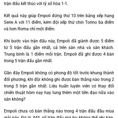
trận đấu kết thúc với tỷ số hòa 1-1.
Kết quả này giúp Empoli đứng thứ 10 trên bảng xếp hạng
Serie A với 11 điểm, kém đội xếp thứ chín Torino ba điểm
và hơn Roma chỉ một điểm.
Khi bước vào trận đấu này, Empoli đã giành được 5 điểm
từ 5 trận đấu gần nhất, cả trên sân nhà và sân khách.
Trung bình là 1 điểm mỗi trận. Empoli đã ghi được 4 bàn
trong 5 trận đấu gần nhất.
Gần đây Empoli không có phong độ tốt trước khung thành
đối phương, khi đội không ghi được bàn thắng nào trong 2
trong 5 trận gần nhất. Liệu huấn luyện viên có thay đổi
chiến thuật hôm nay hay tung thêm một tiền đạo nữa vào
sân không?
Empoli chưa có bàn thắng nào trong 4 trận đấu đầu mùa
giải này. Đó là 44% số trận đấu mà họ không thể ghi bàn.