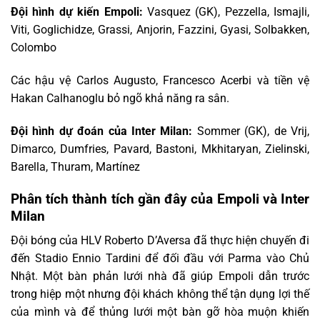
Đội hình dự kiến
​​Empoli:
Vasquez (GK), Pezzella, Ismajli,
Viti, Goglichidze, Grassi, Anjorin, Fazzini, Gyasi, Solbakken,
Colombo
Các hậu vệ Carlos Augusto, Francesco Acerbi và tiền vệ
Hakan Calhanoglu bỏ ngõ khả năng ra sân.
Đội hình dự đoán của Inter Milan:
Sommer (GK), de Vrij,
Dimarco, Dumfries, Pavard, Bastoni, Mkhitaryan, Zielinski,
Barella, Thuram, Martínez
Phân tích thành tích gần đây của Empoli và Inter
Milan
Đội bóng của HLV Roberto D’Aversa đã thực hiện chuyến đi
đến Stadio Ennio Tardini để đối đầu với Parma vào Chủ
Nhật. Một bàn phản lưới nhà đã giúp Empoli dẫn trước
trong hiệp một nhưng đội khách không thể tận dụng lợi thế
của mình và để thủng lưới một bàn gỡ hòa muộn khiến