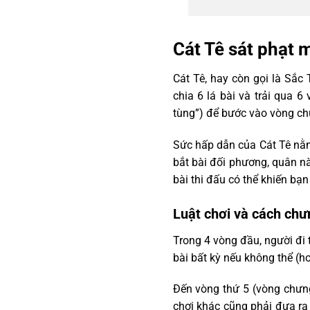
Cát Tê sát phạt
Cát Tê, hay còn gọi là Sắc 
chia 6 lá bài và trải qua 6
tùng”) để bước vào vòng chư
Sức hấp dẫn của Cát Tê nằm 
bắt bài đối phương, quân n
bài thi đấu có thể khiến bạn
Luật chơi và cách chư
Trong 4 vòng đầu, người đi 
bài bất kỳ nếu không thể (h
Đến vòng thứ 5 (vòng chưng)
chơi khác cũng phải đưa ra