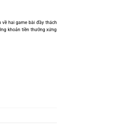
 về hai game bài đầy thách
hững khoản tiền thưởng xứng