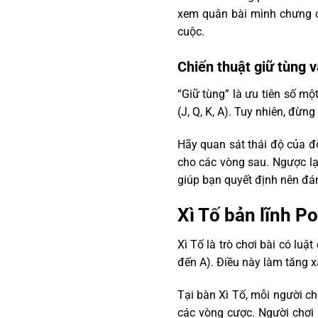
xem quân bài mình chưng có
cuộc.
Chiến thuật giữ tùng v
“Giữ tùng” là ưu tiên số mộ
(J, Q, K, A). Tuy nhiên, đừn
Hãy quan sát thái độ của đố
cho các vòng sau. Ngược lạ
giúp bạn quyết định nên đán
Xì Tố bản lĩnh Po
Xì Tố là trò chơi bài có luậ
đến A). Điều này làm tăng x
Tại bàn Xì Tố, mỗi người ch
các vòng cược. Người chơi