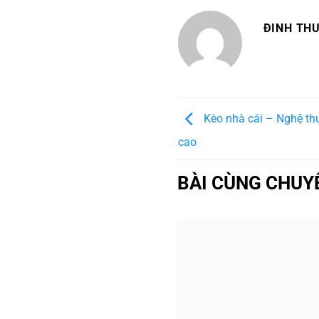
ĐINH TH
Kèo nhà cái – Nghệ thu
cao
BÀI CÙNG CHUY