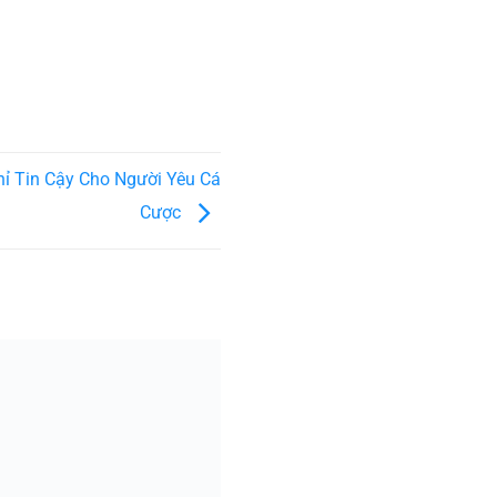
hỉ Tin Cậy Cho Người Yêu Cá
Cược