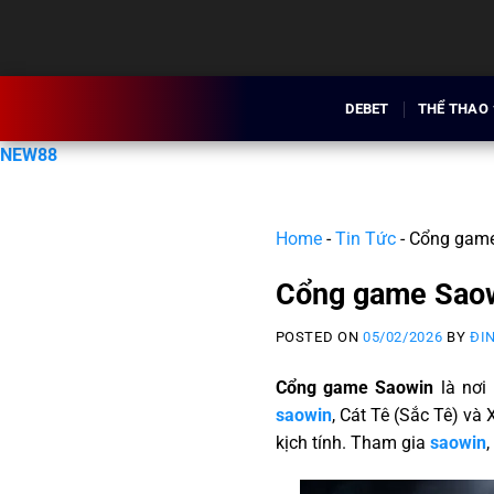
DEBET
THỂ THAO
NEW88
Home
-
Tin Tức
-
Cổng game 
Cổng game Saowi
POSTED ON
05/02/2026
BY
ĐI
Cổng game Saowin
là nơi 
saowin
, Cát Tê (Sắc Tê) và
kịch tính. Tham gia
saowin
,