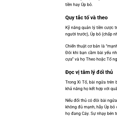
tiền hay Úp bỏ.
Quy tắc tố và theo
Kỹ năng quản lý tiền cược t
người trước), Úp bỏ (chấp nh
Chiến thuật cơ bản là “mạnh
Đôi khi bạn cầm bài yếu n
cựa” và họ Theo hoặc Tố ngượ
Đọc vị tâm lý đối thủ
Trong Xì Tố, bài ngửa trên
khả năng họ kết hợp với quâ
Nếu đối thủ có đôi bài ngửa
không đủ mạnh, hãy Úp bỏ đ
họ đang Cáy. Sự nhạy bén tr