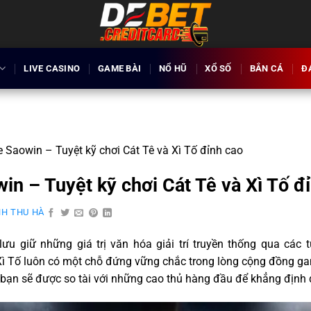
LIVE CASINO
GAME BÀI
NỔ HŨ
XỔ SỐ
BẮN CÁ
Đ
Saowin – Tuyệt kỹ chơi Cát Tê và Xì Tố đỉnh cao
n – Tuyệt kỹ chơi Cát Tê và Xì Tố đ
NH THU HÀ
lưu giữ những giá trị văn hóa giải trí truyền thống qua các 
 Xì Tố luôn có một chỗ đứng vững chắc trong lòng cộng đồng game
 bạn sẽ được so tài với những cao thủ hàng đầu để khẳng định