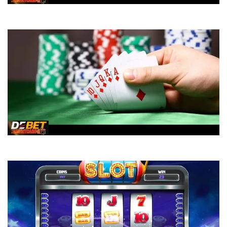
Cách tính xì trong xì dách chuẩn chỉnh cho tân thủ
Thùng phá sảnh – Mẹo Chơi Chi Tiết Cho Newbie Debet