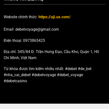
Website chính thức:
https://aji.us.com/
Email:
debetvoyage@gmail.com
Điện thoại: 0973865425
Địa chỉ: 345/84 Đ. Trần Hưng Đạo, Cầu Kho, Quận 1, Hồ
Chí Minh, Việt Nam
Từ khóa được tìm kiếm nhiều nhất:
#debet #de_bet
#nha_cai_debet #debetvoyage #debet_voyage
#debetcasino