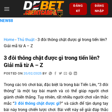
ĐĂNG
ĐĂNG
KÝ
NHẬP
NEW88
Home
-
Thủ thuật
-
3 đôi thông chặt được gì trong tiến lên?
Giải mã từ A – Z
3 đôi thông chặt được gì trong tiến lên?
Giải mã từ A – Z
POSTED ON
20/02/2025
BY
Trong các trò chơi bài, đặc biệt là trong bài Tiến Lên, “3 đôi
thông” là một tay bài mạnh và có thể giúp người chơi
giành chiến thắng. Tuy nhiên, rất nhiều người chơi vẫn thắc
mắc “
3 đôi thông chặt được gì
?” và cách để tận dụng tay
bài này trong chiến lược chơi. Bài viết này sẽ giải đáp thắc