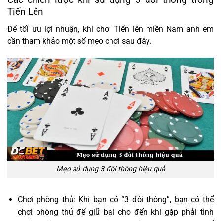
Tiến Lên
Để tối ưu lợi nhuận, khi chơi Tiến lên miền Nam anh em
cần tham khảo một số mẹo chơi sau đây.
Mẹo sử dụng 3 đôi thông hiệu quả
Chơi phòng thủ: Khi bạn có “3 đôi thông”, bạn có thể
chơi phòng thủ để giữ bài cho đến khi gặp phải tình