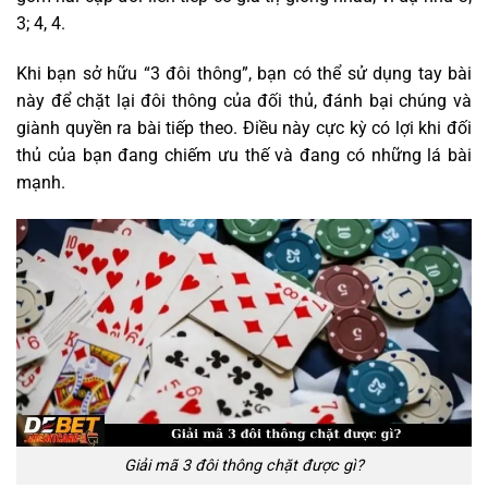
3; 4, 4.
Khi bạn sở hữu “3 đôi thông”, bạn có thể sử dụng tay bài
này để chặt lại đôi thông của đối thủ, đánh bại chúng và
giành quyền ra bài tiếp theo. Điều này cực kỳ có lợi khi đối
thủ của bạn đang chiếm ưu thế và đang có những lá bài
mạnh.
Giải mã 3 đôi thông chặt được gì?