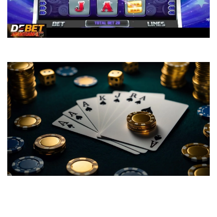
Cách phân tích game patterns trong nổ hũ cho dân cược
Chiến thuật Hit and Run trong bắn cá – Bật mí cách chơi chi tiết