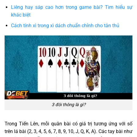
Liêng hay sáp cao hơn trong game bài? Tìm hiểu sự
khác biệt
Cách tính xì trong xì dách chuẩn chỉnh cho tân thủ
3 đôi thông là gì?
Trong Tiến Lên, mỗi quân bài có giá trị tương ứng với số
trên lá bài (2, 3, 4, 5, 6, 7, 8, 9, 10, J, Q, K, A). Các tay bài như