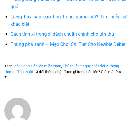
quả!
Liêng hay sáp cao hơn trong game bài? Tìm hiểu sự
khác biệt
Cách tính xì trong xì dách chuẩn chỉnh cho tân thủ
Thùng phá sảnh – Mẹo Chơi Chi Tiết Cho Newbie Debet
Tags:
cách chơi tiến lên miền Nam
,
Thủ thuật
,
tứ quý chặt đôi 2 không
Home
-
Thủ thuật
-
3 đôi thông chặt được gì trong tiến lên? Giải mã từ A –
Z